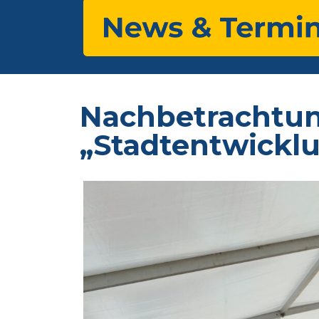
Nachbetrachtu
„Stadtentwickl