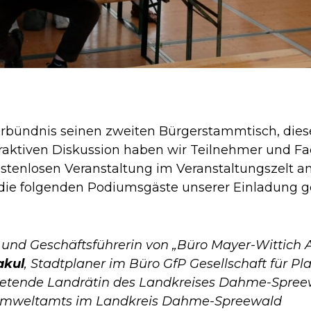
gerbündnis seinen zweiten Bürgerstammtisch, di
teraktiven Diskussion haben wir Teilnehmer und 
tenlosen Veranstaltung im Veranstaltungszelt am
die folgenden Podiumsgäste unserer Einladung ge
n und Geschäftsführerin von „Büro Mayer-Wittich 
akul
, Stadtplaner im Büro GfP Gesellschaft für P
rtretende Landrätin des Landkreises Dahme-Spre
s Umweltamts im Landkreis Dahme-Spreewald