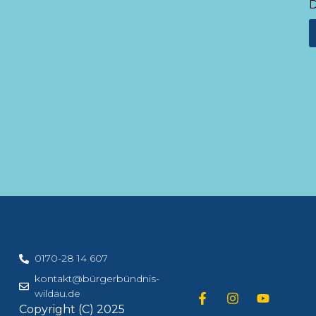
D
0170-28 14 607
kontakt@bürgerbündnis-
wildau.de
Copyright (C) 2025