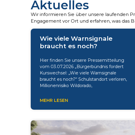
Aktuelles
Wir informieren Sie über unsere laufenden Pr
Engagement vor Ort und erfahren, was das B
Wie viele Warnsignale
braucht es noch?
Hier finden Sie unsere Pressemitteilung
vom 03.07.2026 „Bürgerbündnis fordert
Kurswechsel: „Wie viele Warnsignale
braucht es noch?“ Schulstandort verloren,
Millionenrisiko Wildorado,
MEHR LESEN