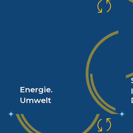
e
Bestandsaufnahme für
.
eine nachhaltige
Zukunft.
d
m
Wir fordern eine zügige
t
Bestandsaufnahme hinsichtlich
i
kommunaler Energie- und
n
Wärmeplanung, um daraus eine
u
offene Kommunikation mit den
m
Bürgern zu gewährleisten und
Energie.
.
Planungssicherheit für alle
Umwelt
Beteiligten zu geben.
-
Bildungsangebote als