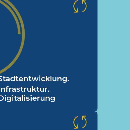
Durchgängiges
Konzept für
kommunale Flächen.
Unser Ziel ist eine transparente
und zukunftsorientierte
Stadtplanung. Dies erreichen wir
u.a. durch die konsequente
Umsetzung eines integrierten
Stadtentwicklung.
Stadtentwicklungskonzepts.
Infrastruktur.
Digitalisierung
Vielfältige