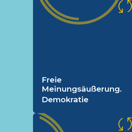
Demokratisch
Bürgerbeteiligung
Das Recht der Bürgerinnen un
Bürger aktiv a
Gestaltungsprozess unserer Stad
teilzunehmen, ihre Meinung fre
äußern und an maßgebliche
Veränderungen mitwirken z
Freie
können, ist für uns von höchste
Meinungsäußerung.
Wert
Demokratie
Stärkung der Freizeit