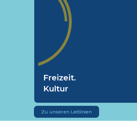
und Kulturangebote
Mittelfristig unterstützen wir di
Stärkung und den Ausbau de
Freizeitmöglichkeiten und di
kulturelle Vielfalt. So sichern wi
die Lebensqualität, fördern di
Teilhabe und steigern di
Attraktivität unserer Stadt auc
Freizeit.
auf diesem Gebiet
Kultur
Zu unseren Leitlinien