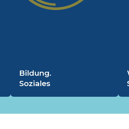
.
zentrale Aufgabe.
e
Bildungsangebote sind zentrale
r
Aufgaben kommunaler Politik.
e
Ihnen gilt unser besonderes
r
Augenmerk. Als erste
e
Bildungseinrichtungen unserer
e
Kinder nehmen unsere
h
Kindertagesstätten einen
Bildung.
.
bedeutenden Platz ein.
Soziales